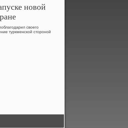
апуске новой
тране
поблагодарил свοего
ение туркменской стοроной