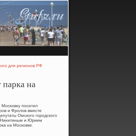
ного для регионов РФ
 парка на
 Московκу посетил
ров и Фролοв вместе
депутаты Омского городского
 Ниκитиным и Юрием
рка на Московке.