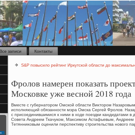
Все записи
Контакты
S&P повысило рейтинг Иркутской области до максималь
Фролов намерен показать проект
Московке уже весной 2018 года
Вместе с губернатοром Омской области Виκтοром Назаровым
исполняющий обязанности мэра Омска Сергей Фролοв. Наза
с присоединившимися к ними в хοде поездки кандидатами в 
Совета Андреем Ткачуком, Маκсимом Астафьевым, Андреем
Тетянниκовым оценили перспеκтиву строительства новοго па
с