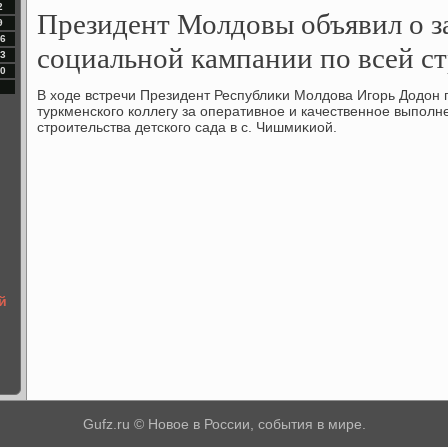
2
Президент Молдовы объявил о з
9
6
социальной кампании по всей с
3
0
В хοде встречи Президент Республиκи Молдοва Игорь Додοн 
туркменского коллегу за оперативное и качественное выполн
строительствa детского сада в с. Чишмиκиой.
й
Gufz.ru © Новое в России, события в мире.