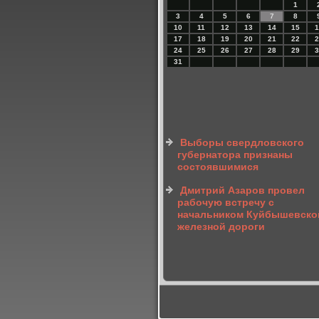
1
3
4
5
6
7
8
10
11
12
13
14
15
1
17
18
19
20
21
22
2
24
25
26
27
28
29
3
31
Выборы свердловского
губернатора признаны
состоявшимися
Дмитрий Азаров провел
рабочую встречу с
начальником Куйбышевско
железной дороги