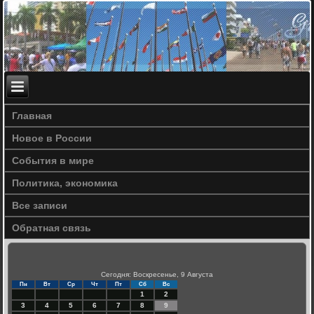
Главная
Новое в России
События в мире
Политика, экономика
Все записи
Обратная связь
Сегодня: Воскресенье, 9 Августа
Пн
Вт
Ср
Чт
Пт
Сб
Вс
1
2
3
4
5
6
7
8
9