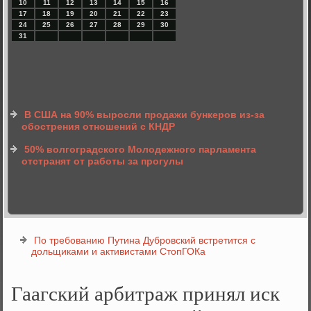
10
11
12
13
14
15
16
17
18
19
20
21
22
23
24
25
26
27
28
29
30
31
В США на 90% выросли продажи бункеров из-за
обострения отношений с КНДР
50% волгоградского Молодежного парламента
отстранят от работы за прогулы
По требованию Путина Дубровский встретится с
дольщиками и активистами СтопГОКа
Гаагский арбитраж принял иск