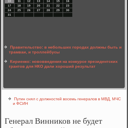
10
11
12
13
14
15
16
17
18
19
20
21
22
23
24
25
26
27
28
29
30
31
Правительство: в небольших городах должны быть и
трамваи, и троллейбусы
Кириенко: нововведения на конкурсе президентских
грантов для НКО дали хороший результат
Путин снял с должностей восемь генералов в МВД, МЧС
и ФСИН
Генерал Винников не будет