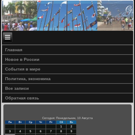
Главная
Новое в России
События в мире
Политика, экономика
Все записи
Обратная связь
Сегодня: Понедельник, 10 Августа
Пн
Вт
Ср
Чт
Пт
Сб
Вс
1
2
3
4
5
6
7
8
9