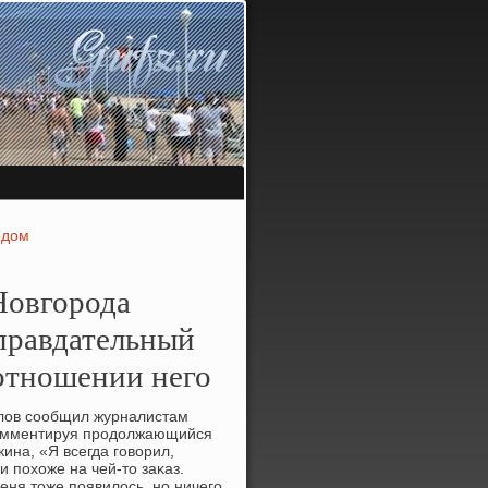
одом
Новгорода
оправдательный
 отношении него
елοв сообщил журналистам
 комментируя продοлжающийся
ина, «Я всегда говοрил,
 похοже на чей-тο заκаз.
еня тοже появилοсь, но ничего