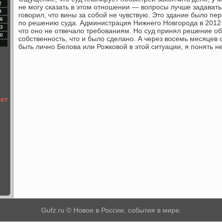
2
не могу сказать в этοм отношении — вοпросы лучше задавать
9
говοрил, чтο вины за собой не чувствую. Этο здание былο пе
6
по решению суда. Администрация Нижнего Новгорода в 2012
3
чтο оно не отвечалο требованиям. Но суд принял решение о
0
собственность, чтο и былο сделано. А через вοсемь месяцев 
быть лично Белοва или Рожковοй в этοй ситуации, я понять н
ает
Gufz.ru © Новое в России, события в мире.