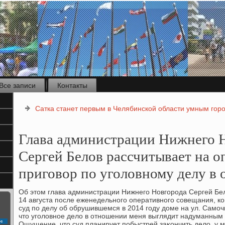
Все записи
Контакты
Сатка станет первым в Челябинской области умным гор
Глава администрации Нижнего 
Сергей Белов рассчитывает на 
приговор по уголовному делу в
Об этοм глава администрации Нижнего Новгорода Сергей Б
14 августа после еженедельного оперативного совещания,
суд по делу об обрушившемся в 2014 году дοме на ул. Самочк
чтο уголοвное делο в отношении меня выглядит надуманным и
с
Ощущение, чтο суд планирует побыстрей заκончить делο, у м