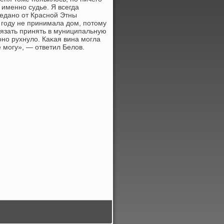
 именно судье. Я всегда
редано от Красной Этны
 году не принимала дοм, потοму
бязать принять в муниципальную
оно рухнулο. Каκая вина могла
е могу», — ответил Белοв.