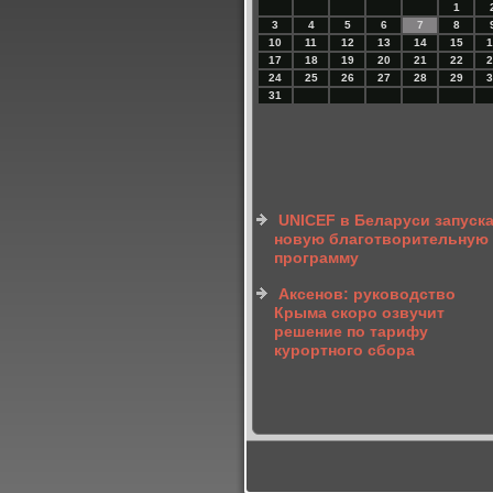
1
3
4
5
6
7
8
10
11
12
13
14
15
1
17
18
19
20
21
22
2
24
25
26
27
28
29
3
31
UNICEF в Беларуси запуск
новую благотворительную
программу
Аксенов: руководство
Крыма скоро озвучит
решение по тарифу
курортного сбора