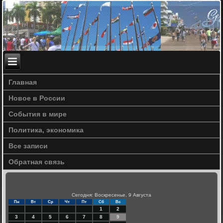
Главная
Новое в России
События в мире
Политика, экономика
Все записи
Обратная связь
Сегодня: Воскресенье, 9 Августа
Пн
Вт
Ср
Чт
Пт
Сб
Вс
1
2
3
4
5
6
7
8
9