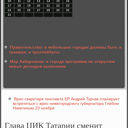
10
11
12
13
14
15
16
17
18
19
20
21
22
23
24
25
26
27
28
29
30
31
Правительство: в небольших городах должны быть и
трамваи, и троллейбусы
Мэр Хабаровска: в городе программа по открытию
новых детсадов выполнена
Врио секретаря генсовета ЕР Андрей Турчак планирует
встретиться с врио нижегородского губернатора Глебом
Никитиным 23 ноября
Глава ЦИК Татарии сменит