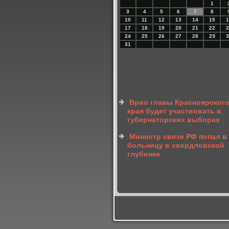
1
3
4
5
6
7
8
10
11
12
13
14
15
1
17
18
19
20
21
22
2
24
25
26
27
28
29
3
31
Врио главы Красноярског
края будет участвовать в
губернаторских выборах
Министр связи РФ попал в
больницу в свердловской
глубинке