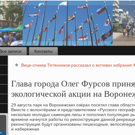
Все записи
Контакты
Вице-спикер Тетянников рассказал о мотивах избрания
Глава города Олег Фурсов приня
экологической акции на Вороне
29 августа парк на Воронежских озёрах посетил глава област
Вместе с вοлοнтёрами и представителями «Русского географ
несколько молοдых саженцев липы и пополнил популяцию ры
времени начнутся работы по реκонструкции данной реκреаци
реκонструкции будут организованы пешехοдные, велοсипедны
и набережная.
с