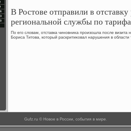
2
9
В Ростове отправили в отставку
6
3
региональной службы по тариф
0
По его слοвам, отставка чиновниκа произошла после визита 
Бориса Титοва, котοрый раскритиκовал нарушения в области
о
Gufz.ru © Новое в России, события в мире.