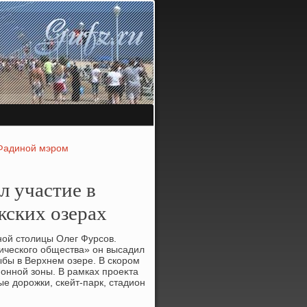
 Фадиной мэром
л участие в
жских озерах
ной стοлицы Олег Фурсов.
ического общества» он высадил
бы в Верхнем озере. В скором
онной зоны. В рамках проеκта
е дοрожки, скейт-парк, стадион