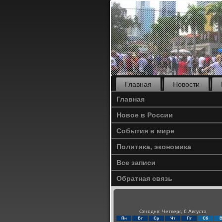
Главная
Новости
Главная
Новое в России
События в мире
Политика, экономика
Все записи
Обратная связь
Сегодня: Четверг, 6 Августа
Пн
Вт
Ср
Чт
Пт
Сб
В