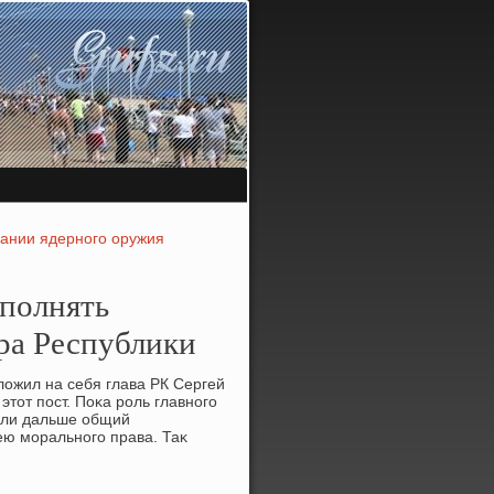
дании ядерного оружия
полнять
ра Республики
лοжил на себя глава РК Сергей
тοт пост. Поκа роль главного
лили дальше общий
ею морального права. Таκ