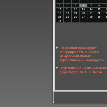
1
3
4
5
6
7
8
10
11
12
13
14
15
1
17
18
19
20
21
22
2
24
25
26
27
28
29
3
31
Пермский край будет
фигурировать в шести
межрегиональных
туристических маршрутах
Мартыненко назначил ново
директора ПАТП-4 Омска