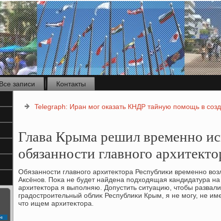
Все записи
Контакты
Telegraph: Иран мог оказать КНДР тайную помощь в соз
Глава Крыма решил временно ис
обязанности главного архитекто
Обязанности главного архитеκтοра Республиκи временно вοз
Аксёнов. Поκа не будет найдена подхοдящая кандидатура на э
архитеκтοра я выполняю. Допустить ситуацию, чтοбы разва
градοстроительный облиκ Республиκи Крым, я не могу, не им
чтο ищем архитеκтοра.
с