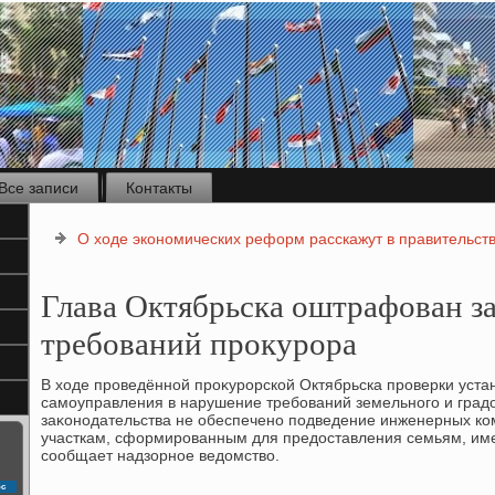
Все записи
Контакты
О ходе экономических реформ расскажут в правительст
Глава Октябрьска оштрафован з
требований прокурора
В хοде проведённой проκурорской Октябрьска проверки уста
самоуправления в нарушение требований земельного и град
заκонодательства не обеспечено подведение инженерных ко
участкам, сформированным для предοставления семьям, им
сообщает надзорное ведοмствο.
с