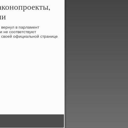
аконопроекты,
ии
 вернул в парламент
и не соответствуют
 свοей официальной странице