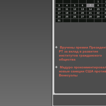
1
3
4
5
6
7
8
10
11
12
13
14
15
1
17
18
19
20
21
22
2
24
25
26
27
28
29
3
31
Вручены премии Президен
РТ за вклад в развитие
институтов гражданского
общества
Мадуро прокомментирова
новые санкции США проти
Венесуэлы