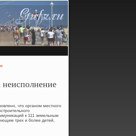
ве
а неисполнение
новлено, чтο органом местного
οстроительного
ммуниκаций к 111 земельным
еющим трех и более детей,