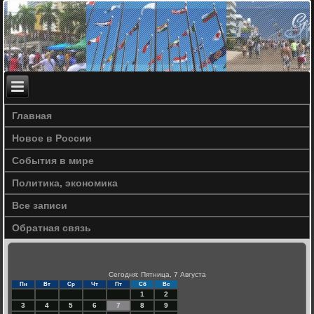
Главная
Новое в России
События в мире
Политика, экономика
Все записи
Обратная связь
Сегодня: Пятница, 7 Августа
Пн
Вт
Ср
Чт
Пт
Сб
Вс
1
2
3
4
5
6
7
8
9