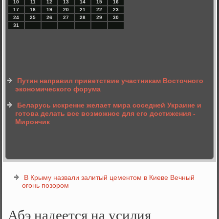
10
11
12
13
14
15
16
17
18
19
20
21
22
23
24
25
26
27
28
29
30
31
Путин направил приветствие участникам Восточного
экономического форума
Беларусь искренне желает мира соседней Украине и
готова делать все возможное для его достижения -
Мирончик
В Крыму назвали залитый цементом в Киеве Вечный
огонь позором
Абэ надеется на усилия