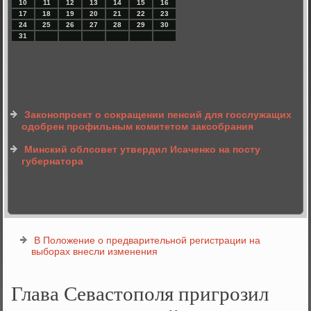
10
11
12
13
14
15
16
17
18
19
20
21
22
23
24
25
26
27
28
29
30
31
Законопроект о сокращении пенсий для госслужащих
одобрен профильным комитетом заксобрания
Минский облсовет утвердил Исаченко на посту
губернатора
В Положение о предварительной регистрации на
выборах внесли изменения
Глава Севастополя пригрозил