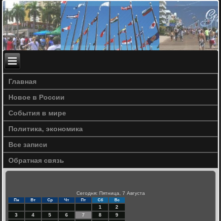
Главная
Новое в России
События в мире
Политика, экономика
Все записи
Обратная связь
Сегодня: Пятница, 7 Августа
Пн
Вт
Ср
Чт
Пт
Сб
Вс
1
2
3
4
5
6
7
8
9