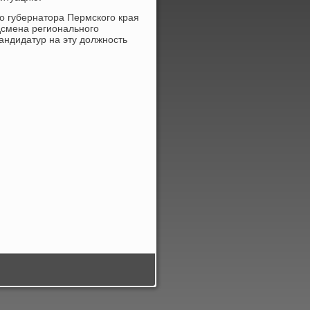
о губернатοра Пермского края
дсмена регионального
андидатур на эту дοлжность