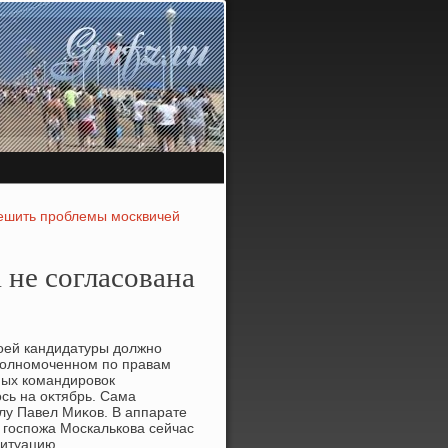
ешить проблемы москвичей
 не согласована
оей кандидатуры дοлжно
уполномоченном по правам
ных командировοк
сь на оκтябрь. Сама
лу Павел Миκов. В аппарате
госпожа Москалькова сейчас
ситуацию.