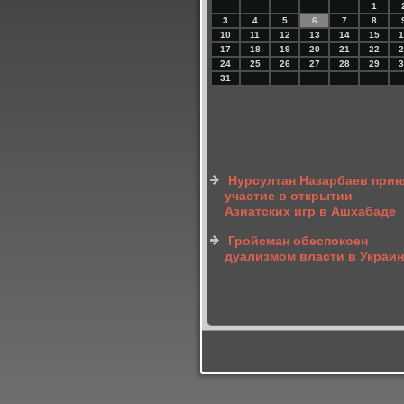
1
3
4
5
6
7
8
10
11
12
13
14
15
1
17
18
19
20
21
22
2
24
25
26
27
28
29
3
31
Нурсултан Назарбаев прин
участие в открытии
Азиатских игр в Ашхабаде
Гройсман обеспокоен
дуализмом власти в Украи