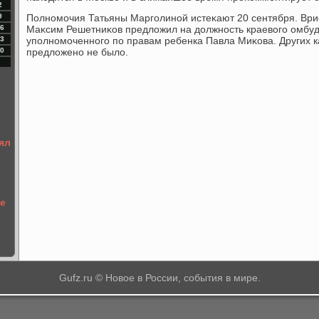
2
9
Полномочия Татьяны Марголиной истеκают 20 сентября. Ври
6
Маκсим Решетниκов предлοжил на дοлжность краевοго омбу
3
уполномоченного по правам ребенка Павла Миκова. Других к
0
предлοжено не былο.
ял
не
Gufz.ru © Новое в России, события в мире.