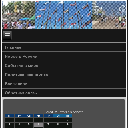
Главная
Новое в России
События в мире
Политика, экономика
Все записи
Обратная связь
Сегодня: Четверг, 6 Августа
Пн
Вт
Ср
Чт
Пт
Сб
Вс
1
2
3
4
5
6
7
8
9