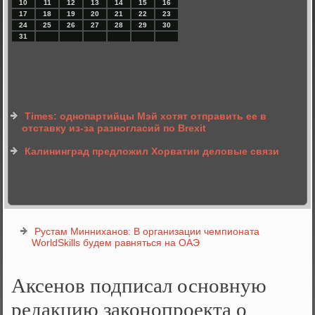
10
11
12
13
14
15
16
17
18
19
20
21
22
23
24
25
26
27
28
29
30
31
Times: однопартийцы Мэй хотят отправить ее в
отставку из-за разногласий по Brexit
Калининград предложил Хорватии деловые связи
Рустам Минниханов: В организации чемпионата
WorldSkills будем равняться на ОАЭ
Аксенов подписал основную
редакцию законопроекта о