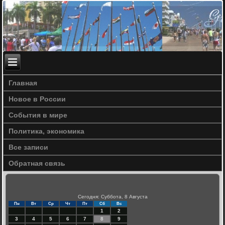
Главная
Новое в России
События в мире
Политика, экономика
Все записи
Обратная связь
Сегодня: Суббота, 8 Августа
Пн
Вт
Ср
Чт
Пт
Сб
Вс
1
2
3
4
5
6
7
8
9