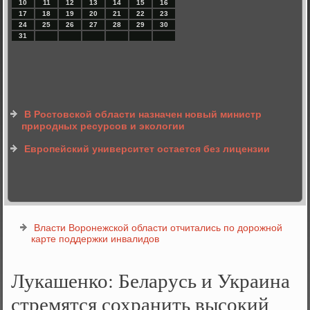
10
11
12
13
14
15
16
17
18
19
20
21
22
23
24
25
26
27
28
29
30
31
В Ростовской области назначен новый министр
природных ресурсов и экологии
Европейский университет остается без лицензии
Власти Воронежской области отчитались по дорожной
карте поддержки инвалидов
Лукашенко: Беларусь и Украина
стремятся сохранить высокий