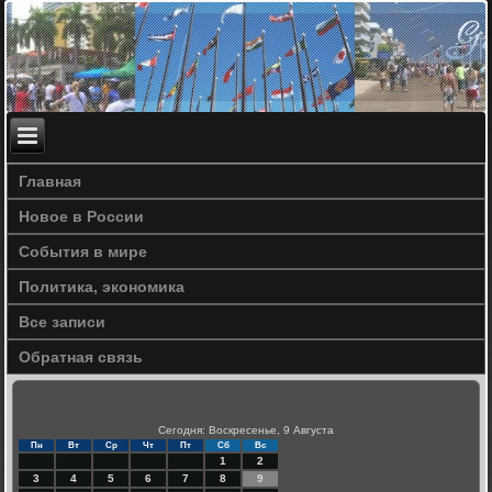
Главная
Новое в России
События в мире
Политика, экономика
Все записи
Обратная связь
Сегодня: Воскресенье, 9 Августа
Пн
Вт
Ср
Чт
Пт
Сб
Вс
1
2
3
4
5
6
7
8
9