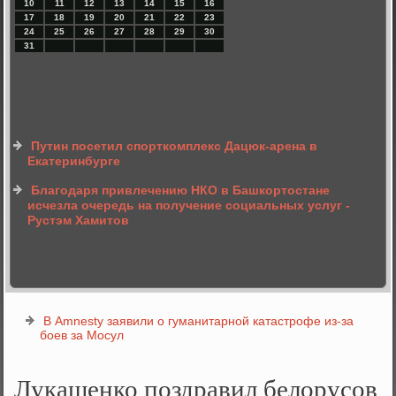
10
11
12
13
14
15
16
17
18
19
20
21
22
23
24
25
26
27
28
29
30
31
Путин посетил спорткомплекс Дацюк-арена в
Екатеринбурге
Благодаря привлечению НКО в Башкортостане
исчезла очередь на получение социальных услуг -
Рустэм Хамитов
В Amnesty заявили о гуманитарной катастрофе из-за
боев за Мосул
Лукашенко поздравил белорусов