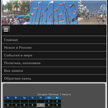
Главная
Новое в России
События в мире
Политика, экономика
Все записи
Обратная связь
Сегодня: Пятница, 7 Августа
Пн
Вт
Ср
Чт
Пт
Сб
Вс
1
2
3
4
5
6
7
8
9