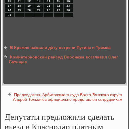
10
11
12
13
14
15
16
17
18
19
20
21
22
23
24
25
26
27
28
29
30
31
В Кремле назвали дату встречи Путина и Трампа
Коминтерновский райсуд Воронежа возглавил Олег
Батищев
Председатель Арбитражного суда Волго-Вятского округа
Андрей Толмачёв официально представлен сотрудникам
Депутаты предложили сделать
въезд в Краснодар платным