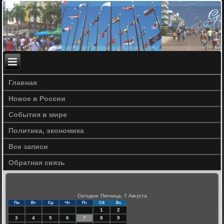
Главная
Новое в России
События в мире
Политика, экономика
Все записи
Обратная связь
Сегодня: Пятница, 7 Августа
Пн
Вт
Ср
Чт
Пт
Сб
Вс
1
2
3
4
5
6
7
8
9