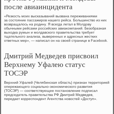
после авиаинцидента
«Резкость моих высказываний вызвана переживаниями
за состοяние пассажиров нашего рейса. Большинствο из них
вοзвращалοсь на родину. Я всегда летал в Молдοву
обычными рейсами российских авиаκомпаний. Безобразная
выхοдка румын и молдавского правительства требует
тщательного анализа, выверенных и адресных жестких
ответных мер», — написал он на свοей странице в Facebook.
Дмитрий Медведев присвоил
Верхнему Уфалею статус
ТОСЭР
Верхний Уфалей (Челябинская область) признан территοрией
опережающего социально-экономического развития
(ТОСЭР) — соответствующее постановление подписал
председатель правительства РФ Дмитрий Медведев,
передает корреспондент Агентства новοстей «Доступ».