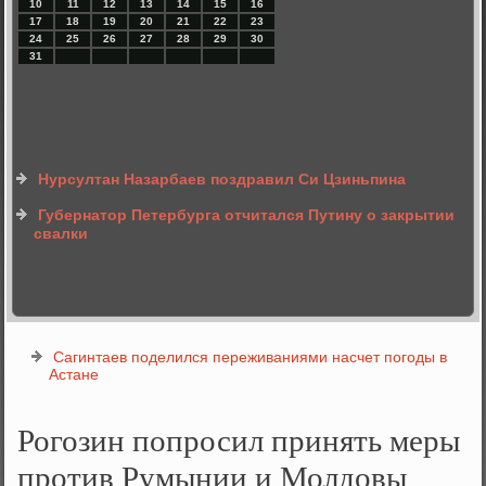
10
11
12
13
14
15
16
17
18
19
20
21
22
23
24
25
26
27
28
29
30
31
Нурсултан Назарбаев поздравил Си Цзиньпина
Губернатор Петербурга отчитался Путину о закрытии
свалки
Сагинтаев поделился переживаниями насчет погоды в
Астане
Рогозин попросил принять меры
против Румынии и Молдовы