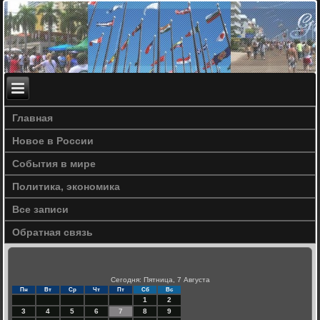
Главная
Новое в России
События в мире
Политика, экономика
Все записи
Обратная связь
Сегодня: Пятница, 7 Августа
Пн
Вт
Ср
Чт
Пт
Сб
Вс
1
2
3
4
5
6
7
8
9